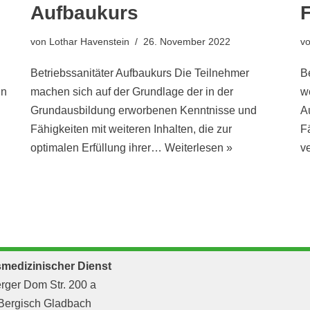
Aufbaukurs
von
Lothar Havenstein
26. November 2022
v
Betriebssanitäter Aufbaukurs Die Teilnehmer
B
nn
machen sich auf der Grundlage der in der
w
Grundausbildung erworbenen Kenntnisse und
A
Fähigkeiten mit weiteren Inhalten, die zur
F
optimalen Erfüllung ihrer…
Weiterlesen »
v
smedizinischer Dienst
rger Dom Str. 200 a
Bergisch Gladbach