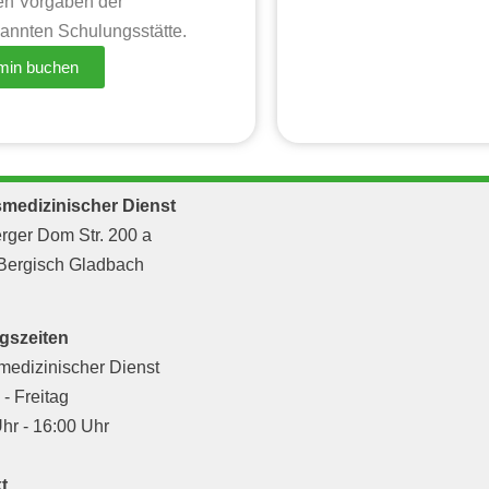
en Vorgaben der
annten Schulungsstätte.
rmin buchen
smedizinischer Dienst
rger Dom Str. 200 a
Bergisch Gladbach
gszeiten
medizinischer Dienst
- Freitag
hr - 16:00 Uhr
t