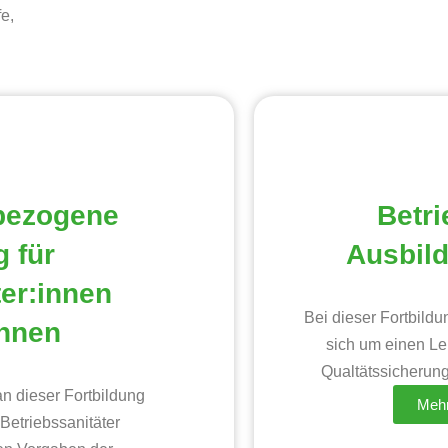
e,
bezogene
Betri
 für
Ausbild
ter:innen
Bei dieser Fortbildu
innen
sich um einen Le
Qualtätssicherung
n dieser Fortbildung
Mehr
 Betriebssanitäter