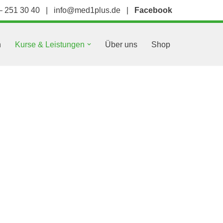
– 251 30 40
|
info@med1plus.de
|
Facebook
n
Kurse & Leistungen
Über uns
Shop