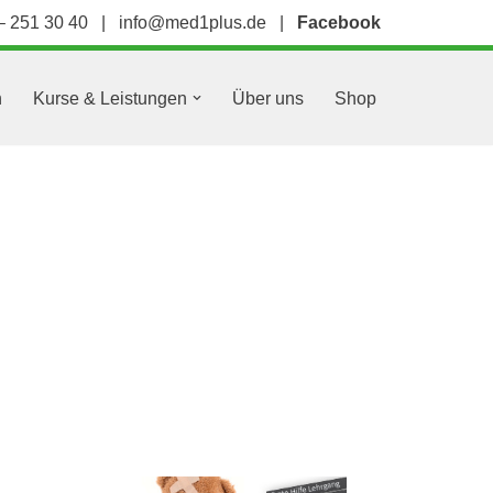
– 251 30 40
|
info@med1plus.de
|
Facebook
n
Kurse & Leistungen
Über uns
Shop