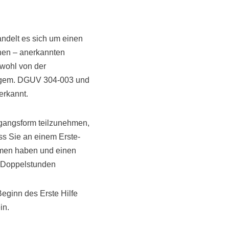
andelt es sich um einen
chen – anerkannten
owohl von der
e gem. DGUV 304-003 und
erkannt.
rgangsform teilzunehmen,
ss Sie an einem Erste-
mmen haben und einen
8 Doppelstunden
eginn des Erste Hilfe
in.